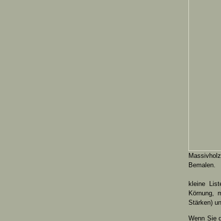
Massivhol
Bemalen.
kleine Lis
Körnung, m
Stärken) un
Wenn Sie g