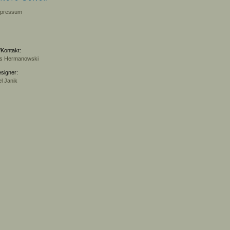
mpressum
Kontakt:
s Hermanowski
signer:
l Janik