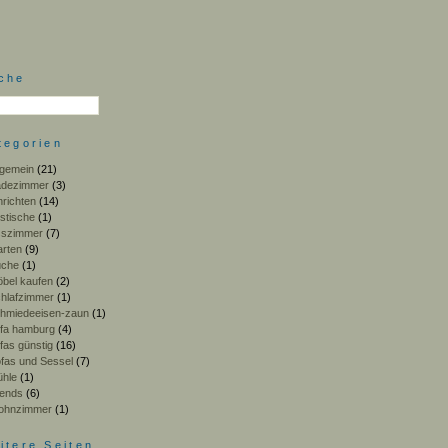
che
tegorien
lgemein
(21)
adezimmer
(3)
nrichten
(14)
stische
(1)
sszimmer
(7)
rten
(9)
üche
(1)
bel kaufen
(2)
hlafzimmer
(1)
hmiedeeisen-zaun
(1)
fa hamburg
(4)
fas günstig
(16)
fas und Sessel
(7)
ühle
(1)
ends
(6)
ohnzimmer
(1)
itere Seiten