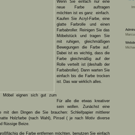
Wenn Sie einfach nur eine
neue Farbe auftragen
I
möchten ist es ganz einfach.
Kaufen Sie Acryl-Farbe, eine
glatte Farbrolle und einen
Farbabroller. Reinigen Sie das
Admin/
Marcu
Möbelstück und tragen Sie
mit ruhigen, gleichmäßigen
Webde
Bewegungen die Farbe auf.
Michae
Dabei ist es wichtig, dass die
Farbe gleichmäßig auf der
Rolle verteilt ist (deshalb der
Farbabroller). Dann warten Sie
einfach bis die Farbe trocken
ist. Das war wirklich alles.
z Möbel eignen sich gut zum
Für alle die etwas kreativer
sein wollen. Zunächst eine
te mit den Dingen die Sie brauchen: Schleifpapier mittlerer
atte Holzfarbe (nach Wahl), Pinsel ( je nach Motiv diverse
d flüssige Beize.
roßflächig die Farbe entfernen möchten, benutzen Sie einfach