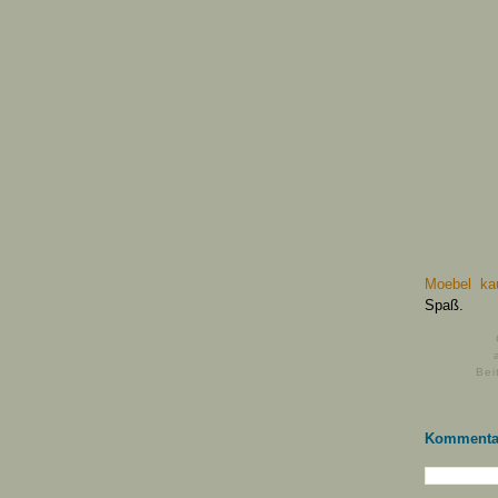
Moebel ka
Spaß.
Bei
Kommenta