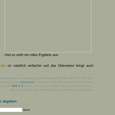
Und so sieht ein tolles Ergebnis aus.
ufen
ist natürlich einfacher und das Dekorieren bringt auch
Geschrieben am Samstag, 19. September 2009 um 11:50 Uhr und
abgelegt unter
Einrichten
. Verfolgen Sie die Diskussion zu diesem
trag per
RSS 2.0
Feed. Sie können diesen Beitrag kommentieren.
Das "Anpingen" dieses Beitrages ist jedoch nicht möglich.
r abgeben:
Name