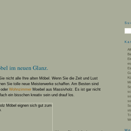
Haus │ Wohnen │ Möbel
Su
Ka
Al
B
Ei
es
bel im neuen Glanz.
E
Ga
K
ie nicht alle Ihre alten Möbel. Wenn Sie die Zeit und Lust
Mö
nen Sie tolle neue Meisterwerke schaffen. Am Besten sind
Sc
 oder
Wohnzimmer
Moebel aus Massivholz. Es ist gar nicht
sc
fach ein bisschen kreativ sein und drauf los.
so
so
So
st
Tr
W
We