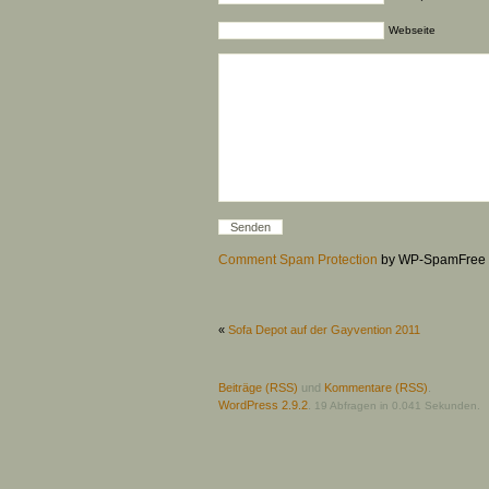
Webseite
Comment Spam Protection
by WP-SpamFree
«
Sofa Depot auf der Gayvention 2011
Beiträge (RSS)
und
Kommentare (RSS)
.
WordPress 2.9.2
.
19 Abfragen in 0.041 Sekunden.