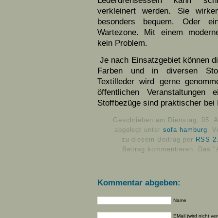
Lederdrehsesseln kann sch
verkleinert werden. Sie wirk
besonders bequem. Oder ein
Wartezone. Mit einem modernen
kein Problem.
Je nach Einsatzgebiet können di
Farben und in diversen Stof
Textilleder wird gerne genom
öffentlichen Veranstaltungen 
Stoffbezüge sind praktischer bei
Geschrieben am Dienstag, 05. A
abgelegt unter
sofa hamburg
. V
zu diesem Beitrag per
RSS 2
Beitrag kommentieren. Das "
Kommentar abgeben:
Name
EMail (wird nicht ver