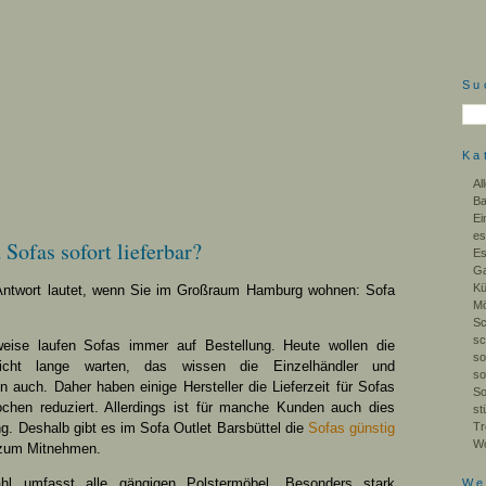
Haus │ Wohnen │ Möbel
Su
Ka
Al
B
Ei
es
Sofas sofort lieferbar?
E
Ga
K
Antwort lautet, wenn Sie im Großraum Hamburg wohnen: Sofa
Mö
Sc
sc
eise laufen Sofas immer auf Bestellung. Heute wollen die
so
cht lange warten, das wissen die Einzelhändler und
so
 auch. Daher haben einige Hersteller die Lieferzeit für Sofas
So
chen reduziert. Allerdings ist für manche Kunden auch dies
st
g. Deshalb gibt es im Sofa Outlet Barsbüttel die
Sofas günstig
Tr
W
 zum Mitnehmen.
hl umfasst alle gängigen Polstermöbel. Besonders stark
We