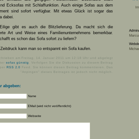
sind Ecksofas mit Schlaffunktion. Auch einige Sofas aus dem
I
timent sind sofort verfügbar. Mit etwas Glück ist sogar das
 dabei.
ilige gibt es auch die Blitzlieferung. Da macht sich die
Admin/
erte Art und Weise eines Familienunternehmens bemerkbar.
Marcu
hafft es schon das Sofa sofort zu liefern?
Webde
 Zeitdruck kann man so entspannt ein Sofa kaufen.
Michae
hrieben am Freitag, 14. Januar 2011 um 12:18 Uhr und abgelegt
ter
sofas günstig
. Verfolgen Sie die Diskussion zu diesem Beitrag
per
RSS 2.0
Feed. Sie können diesen Beitrag kommentieren. Das
"Anpingen" dieses Beitrages ist jedoch nicht möglich.
r abgeben:
Name
EMail (wird nicht veröffentlicht)
Webseite