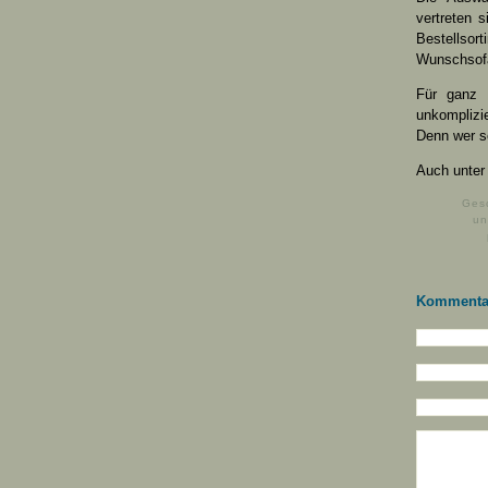
vertreten 
Bestellsor
Wunschsofa
Für ganz E
unkomplizi
Denn wer sc
Auch unter
Gesc
un
Kommenta