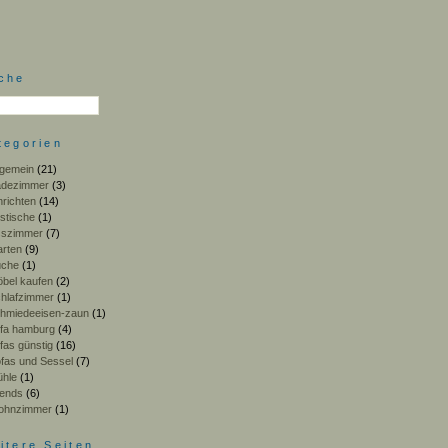
che
tegorien
lgemein
(21)
adezimmer
(3)
nrichten
(14)
stische
(1)
sszimmer
(7)
rten
(9)
üche
(1)
bel kaufen
(2)
hlafzimmer
(1)
hmiedeeisen-zaun
(1)
fa hamburg
(4)
fas günstig
(16)
fas und Sessel
(7)
ühle
(1)
ends
(6)
ohnzimmer
(1)
itere Seiten