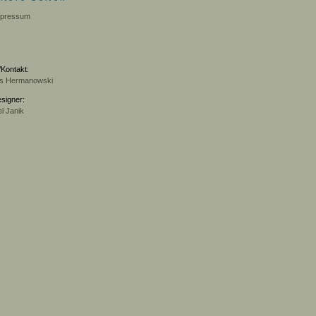
mpressum
Kontakt:
s Hermanowski
signer:
l Janik